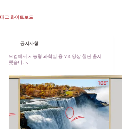
본
문
으
태그
화이트보드
로
건
너
뛰
공지사항
기
모컴에서 지능형 과학실 용 VR 영상 칠판 출시
했습니다.