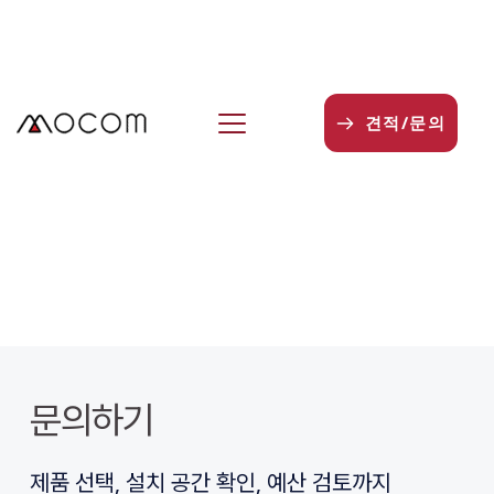
본
문
으
로
건
견적/문의
너
뛰
기
문의하기
제품 선택, 설치 공간 확인, 예산 검토까지