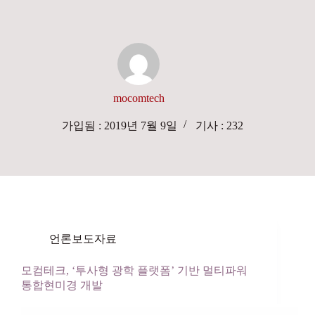
본
문
으
로
건
너
뛰
mocomtech
기
가입됨 : 2019년 7월 9일
기사 : 232
언론보도자료
모컴테크, ‘투사형 광학 플랫폼’ 기반 멀티파워
통합현미경 개발