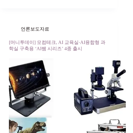
언론보도자료
[머니투데이] 모컴테크, AI 교육실·AI융합형 과
학실 구축용 ‘AI쌤 시리즈’ 4종 출시