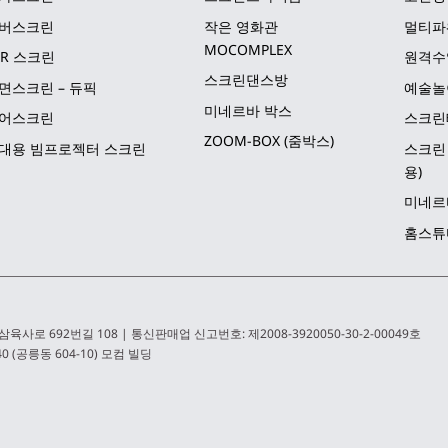
버스크린
작은 영화관 
멀티파
MOCOMPLEX
LR 스크린
원격수
스크린댄스방
면스크린 – 듀픽
예술놀
미네르바 박스
어스크린
스크린
ZOOM-BOX (줌박스)
대용 빔프로젝터 스크린
스크린 
용)
미네르
홈스튜디
삼육사로 692번길 108 | 통신판매업 신고번호: 제2008-3920050-30-2-00049호
0 (공릉동 604-10) 모컴 빌딩 