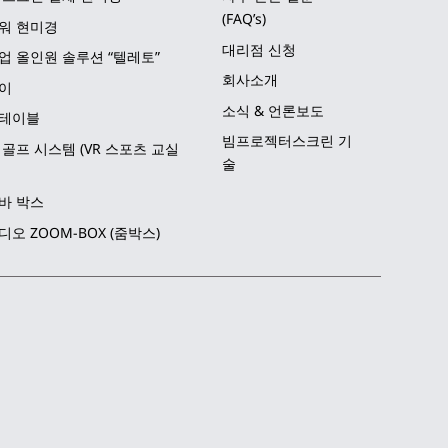
(FAQ’s)
워 현미경
대리점 신청
업 올인원 솔루션 “텔레토”
회사소개
이
소식 & 언론보도
테이블
빔프로젝터스크린 기
골프 시스템 (VR 스포츠 교실
술
바 박스
오 ZOOM-BOX (줌박스)