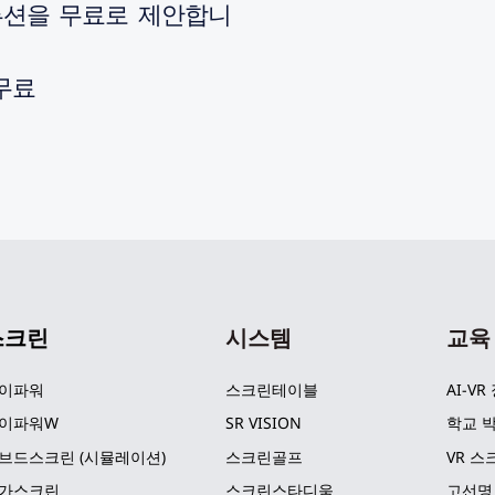
루션을 무료로 제안합니
 무료
스크린
시스템
교육
이파워
스크린테이블
AI-VR
이파워W
SR VISION
학교 박
브드스크린 (시뮬레이션)
스크린골프
VR 스
가스크린
스크린스타디움
고선명