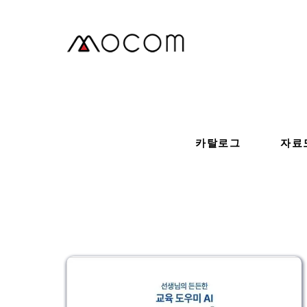
본
문
으
로
건
너
뛰
기
카탈로그
자료