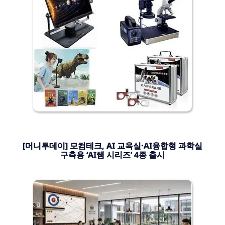
[머니투데이] 모컴테크, AI 교육실·AI융합형 과학실
구축용 ‘AI쌤 시리즈’ 4종 출시