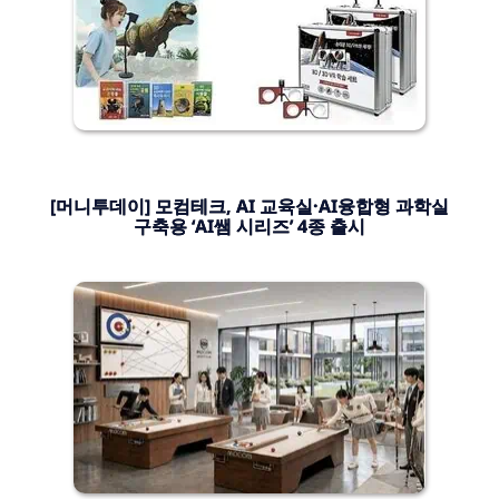
[머니투데이] 모컴테크, AI 교육실·AI융합형 과학실
구축용 ‘AI쌤 시리즈’ 4종 출시