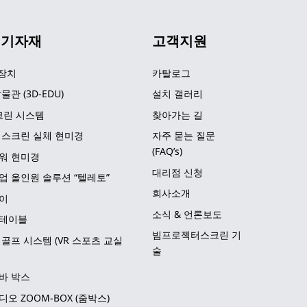
 기자재
고객지원
 장치
카탈로그
물관 (3D-EDU)
설치 갤러리
크린 시스템
찾아가는 길
 스크린 실체 현미경
자주 묻는 질문 
(FAQ’s)
워 현미경
대리점 신청
업 올인원 솔루션 “텔레토”
회사소개
이
소식 & 언론보도
테이블
빔프로젝터스크린 기
골프 시스템 (VR 스포츠 교실
술
바 박스
오 ZOOM-BOX (줌박스)