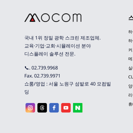
하
국내 1위 정밀 광학 스크린 제조업체. 
하
교육·기업·교회·시뮬레이션 분야 
커
디스플레이 솔루션 전문.
메
📞. 02.739.9968
실
Fax. 02.739.9971
C
쇼룸/영업 : 서울 노원구 섬밭로 40 모컴빌
양
딩
리
휴