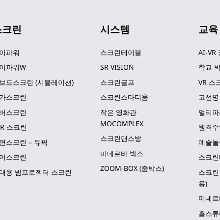
스크린
시스템
교육
이파워
스크린테이블
AI-VR
이파워W
SR VISION
학교 박
브드스크린 (시뮬레이션)
스크린골프
VR 스
가스크린
스크린스타디움
고선명
버스크린
작은 영화관 
멀티파
MOCOMPLEX
LR 스크린
원격수
스크린댄스방
면스크린 – 듀픽
예술놀
미네르바 박스
어스크린
스크린
ZOOM-BOX (줌박스)
대용 빔프로젝터 스크린
스크린 
용)
미네르
홈스튜디