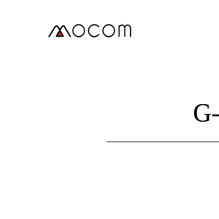
본
문
으
로
건
너
뛰
기
G