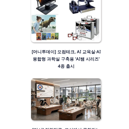
[머니투데이] 모컴테크, AI 교육실·AI
융합형 과학실 구축용 ‘AI쌤 시리즈’
4종 출시