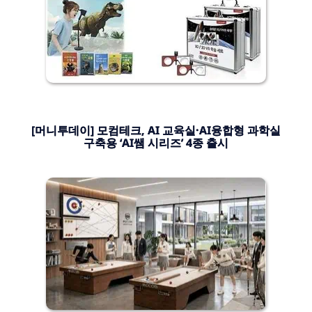
[머니투데이] 모컴테크, AI 교육실·AI융합형 과학실
구축용 ‘AI쌤 시리즈’ 4종 출시