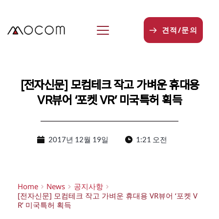
본
문
으
견적/문의
로
건
너
뛰
기
[전자신문] 모컴테크 작고 가벼운 휴대용
VR뷰어 ‘포켓 VR’ 미국특허 획득
2017년 12월 19일
1:21 오전
Home
News
공지사항
[전자신문] 모컴테크 작고 가벼운 휴대용 VR뷰어 ‘포켓 V
R’ 미국특허 획득