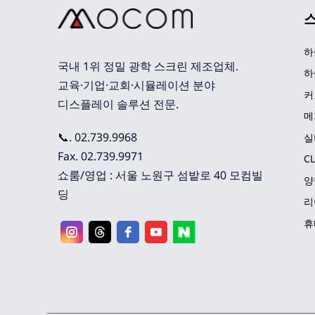
하
국내 1위 정밀 광학 스크린 제조업체. 
하
교육·기업·교회·시뮬레이션 분야 
커
디스플레이 솔루션 전문.
메
📞. 02.739.9968
실
Fax. 02.739.9971
C
쇼룸/영업 : 서울 노원구 섬밭로 40 모컴빌
양
딩
리
휴