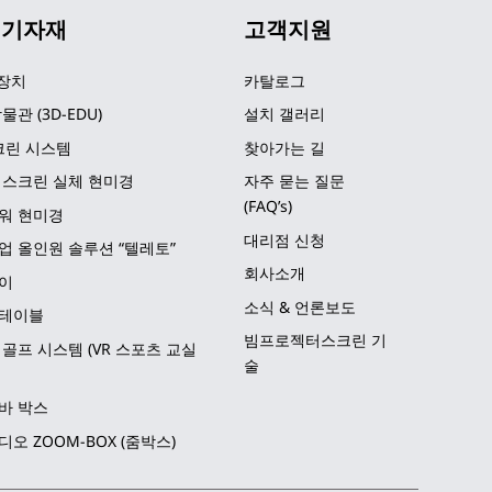
 기자재
고객지원
 장치
카탈로그
물관 (3D-EDU)
설치 갤러리
크린 시스템
찾아가는 길
 스크린 실체 현미경
자주 묻는 질문 
(FAQ’s)
워 현미경
대리점 신청
업 올인원 솔루션 “텔레토”
회사소개
이
소식 & 언론보도
테이블
빔프로젝터스크린 기
골프 시스템 (VR 스포츠 교실
술
바 박스
오 ZOOM-BOX (줌박스)