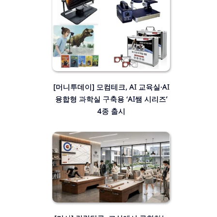
[머니투데이] 모컴테크, AI 교육실·AI
융합형 과학실 구축용 ‘AI쌤 시리즈’
4종 출시