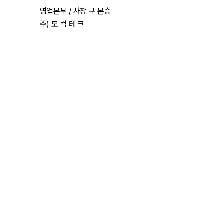
영업본부 / 사장 구 본승
주) 모 컴 테 크