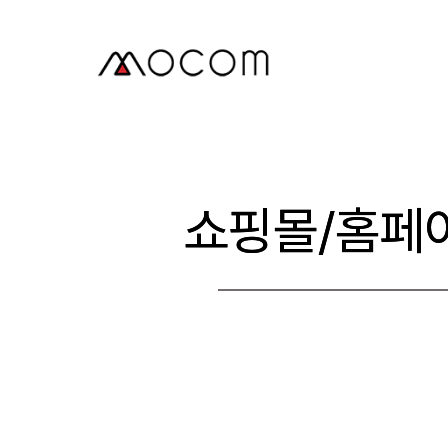
본
문
으
로
건
너
뛰
기
쇼핑몰/홈페이