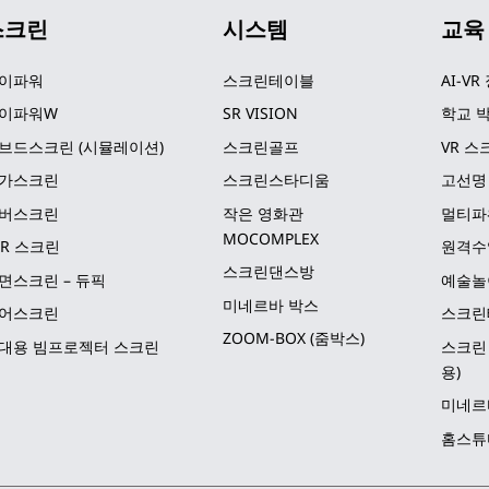
스크린
시스템
교육
이파워
스크린테이블
AI-VR
이파워W
SR VISION
학교 박
브드스크린 (시뮬레이션)
스크린골프
VR 스
가스크린
스크린스타디움
고선명
버스크린
작은 영화관 
멀티파
MOCOMPLEX
LR 스크린
원격수
스크린댄스방
면스크린 – 듀픽
예술놀
미네르바 박스
어스크린
스크린
ZOOM-BOX (줌박스)
대용 빔프로젝터 스크린
스크린 
용)
미네르
홈스튜디