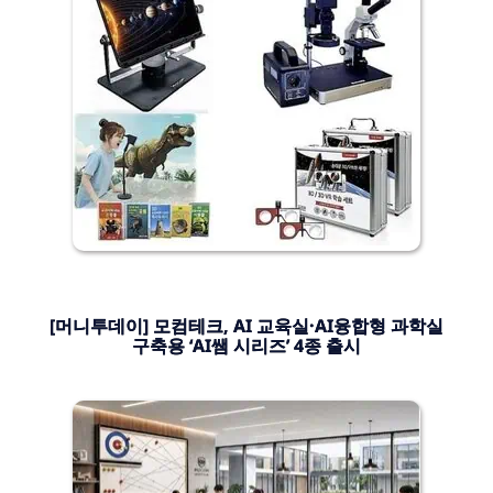
[머니투데이] 모컴테크, AI 교육실·AI융합형 과학실
구축용 ‘AI쌤 시리즈’ 4종 출시