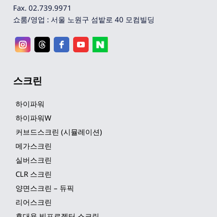
Fax. 02.739.9971
쇼룸/영업 : 서울 노원구 섬밭로 40 모컴빌딩
스크린
하이파워
하이파워W
커브드스크린 (시뮬레이션)
메가스크린
실버스크린
CLR 스크린
양면스크린 – 듀픽
리어스크린
휴대용 빔프로젝터 스크린