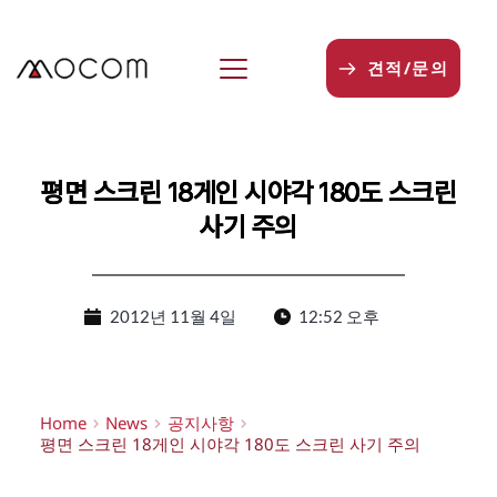
본
문
으
견적/문의
로
건
너
뛰
기
평면 스크린 18게인 시야각 180도 스크린
사기 주의
2012년 11월 4일
12:52 오후
Home
News
공지사항
평면 스크린 18게인 시야각 180도 스크린 사기 주의