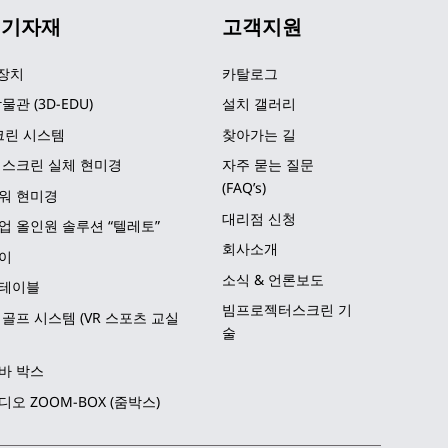
 기자재
고객지원
 장치
카탈로그
물관 (3D-EDU)
설치 갤러리
크린 시스템
찾아가는 길
 스크린 실체 현미경
자주 묻는 질문 
(FAQ’s)
워 현미경
대리점 신청
업 올인원 솔루션 “텔레토”
회사소개
이
소식 & 언론보도
테이블
빔프로젝터스크린 기
골프 시스템 (VR 스포츠 교실
술
바 박스
오 ZOOM-BOX (줌박스)