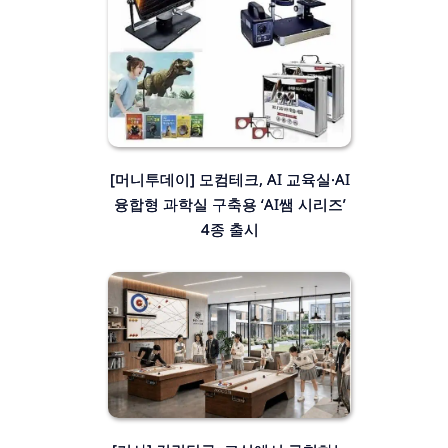
[머니투데이] 모컴테크, AI 교육실·AI
융합형 과학실 구축용 ‘AI쌤 시리즈’
4종 출시