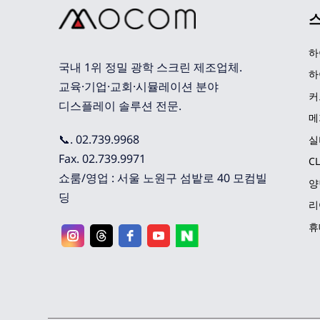
하
국내 1위 정밀 광학 스크린 제조업체. 
하
교육·기업·교회·시뮬레이션 분야 
커
디스플레이 솔루션 전문.
메
📞. 02.739.9968
실
Fax. 02.739.9971
C
쇼룸/영업 : 서울 노원구 섬밭로 40 모컴빌
양
딩
리
휴