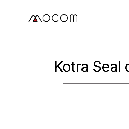
본
문
으
로
건
너
뛰
기
Kotra Sea