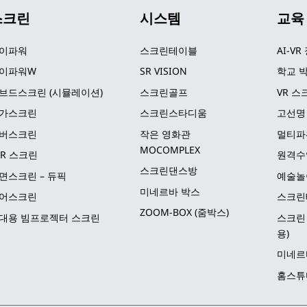
스크린
시스템
교육
이파워
스크린테이블
AI-VR
이파워W
SR VISION
학교 박
브드스크린 (시뮬레이션)
스크린골프
VR 스
가스크린
스크린스타디움
고선명
버스크린
작은 영화관 
멀티파
MOCOMPLEX
LR 스크린
원격수
스크린댄스방
면스크린 – 듀픽
예술놀
미네르바 박스
어스크린
스크린
ZOOM-BOX (줌박스)
대용 빔프로젝터 스크린
스크린 
용)
미네르
홈스튜디