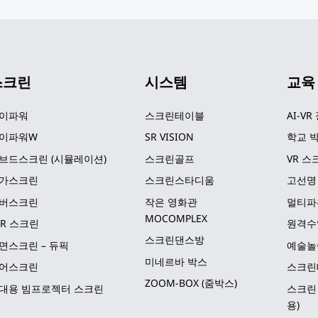
스크린
시스템
교육
이파워
스크린테이블
AI-VR
이파워W
SR VISION
학교 박
브드스크린 (시뮬레이션)
스크린골프
VR 스
가스크린
스크린스타디움
고선명
버스크린
작은 영화관 
멀티파
MOCOMPLEX
LR 스크린
원격수
스크린댄스방
면스크린 – 듀픽
예술놀
미네르바 박스
어스크린
스크린
ZOOM-BOX (줌박스)
대용 빔프로젝터 스크린
스크린 
용)