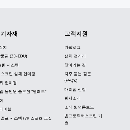
 기자재
고객지원
 장치
카탈로그
물관 (3D-EDU)
설치 갤러리
크린 시스템
찾아가는 길
 스크린 실체 현미경
자주 묻는 질문 
(FAQ’s)
워 현미경
대리점 신청
업 올인원 솔루션 “텔레토”
회사소개
이
소식 & 언론보도
테이블
빔프로젝터스크린 기
골프 시스템 (VR 스포츠 교실
술