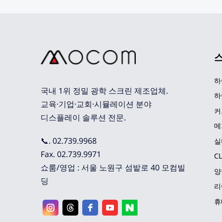
하
국내 1위 정밀 광학 스크린 제조업체. 
하
교육·기업·교회·시뮬레이션 분야 
커
디스플레이 솔루션 전문.
메
📞. 02.739.9968
실
Fax. 02.739.9971
C
쇼룸/영업 : 서울 노원구 섬밭로 40 모컴빌
양
딩
리
휴