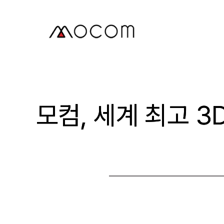
본
문
으
로
건
너
뛰
기
모컴, 세계 최고 3