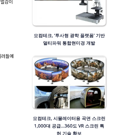
 리얼감이
모컴테크, ‘투사형 광학 플랫폼’ 기반
멀티파워 통합현미경 개발
딜러들에
모컴테크, 시뮬레이터용 곡면 스크린
1,000대 공급…360도 VR 스크린 특
허 기술 확보