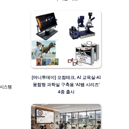
[머니투데이] 모컴테크, AI 교육실·AI
융합형 과학실 구축용 ‘AI쌤 시리즈’
터 시스템
4종 출시