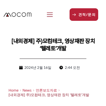
본
문
으
견적/문의
로
건
너
뛰
기
[내외경제] 주)모컴테크, 영상재판 장치
‘텔레토’개발
2024년 2월 16일
2:44 오전
Home
News
언론보도자료
[내외경제] 주)모컴테크, 영상재판 장치 ‘텔레토’개발