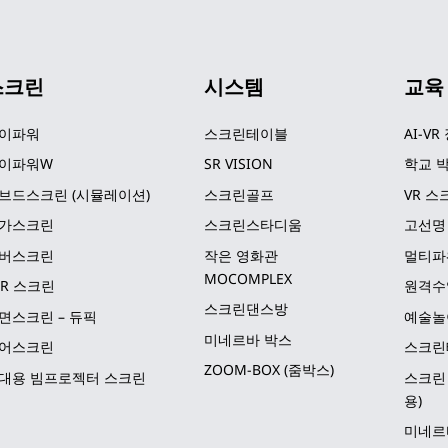
스크린
시스템
교육
이파워
스크린테이블
AI-VR
이파워W
SR VISION
학교 박
브드스크린 (시뮬레이션)
스크린골프
VR 스
가스크린
스크린스타디움
고선명
버스크린
작은 영화관 
멀티파
MOCOMPLEX
LR 스크린
원격수
스크린댄스방
면스크린 – 듀픽
예술놀
미네르바 박스
어스크린
스크린
ZOOM-BOX (줌박스)
대용 빔프로젝터 스크린
스크린 
용)
미네르