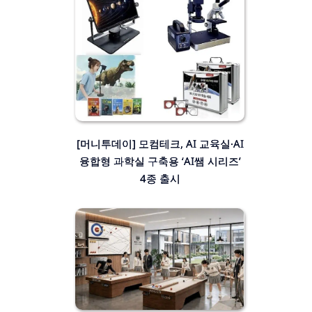
[머니투데이] 모컴테크, AI 교육실·AI
융합형 과학실 구축용 ‘AI쌤 시리즈’
4종 출시