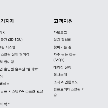
 기자재
고객지원
 장치
카탈로그
물관 (3D-EDU)
설치 갤러리
크린 시스템
찾아가는 길
 스크린 실체 현미경
자주 묻는 질문 
(FAQ’s)
워 현미경
대리점 신청
업 올인원 솔루션 “텔레토”
회사소개
이
소식 & 언론보도
테이블
빔프로젝터스크린 기
골프 시스템 (VR 스포츠 교실
술
바 박스