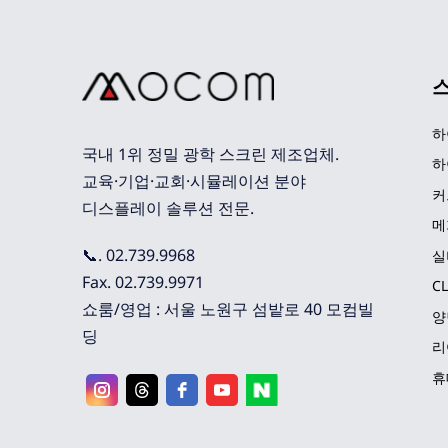
하
국내 1위 정밀 광학 스크린 제조업체. 
하
교육·기업·교회·시뮬레이션 분야 
커
디스플레이 솔루션 전문.
메
📞. 02.739.9968
실
Fax. 02.739.9971
C
쇼룸/영업 : 서울 노원구 섬밭로 40 모컴빌
양
딩
리
휴