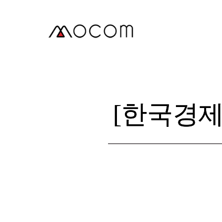
본
문
으
로
건
너
뛰
기
[한국경제