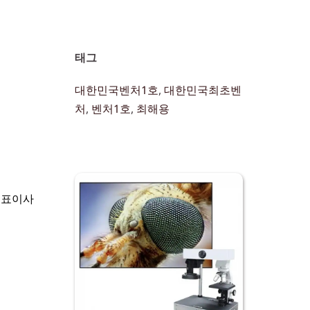
태그 
대한민국벤처1호
, 
대한민국최초벤
처
, 
벤처1호
, 
최해용
대표이사