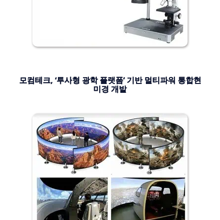
모컴테크, ‘투사형 광학 플랫폼’ 기반 멀티파워 통합현
미경 개발