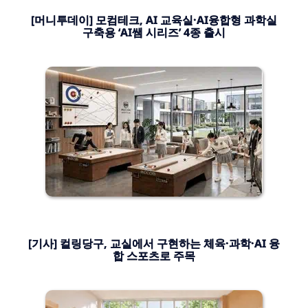
[머니투데이] 모컴테크, AI 교육실·AI융합형 과학실
구축용 ‘AI쌤 시리즈’ 4종 출시
[기사] 컬링당구, 교실에서 구현하는 체육·과학·AI 융
합 스포츠로 주목