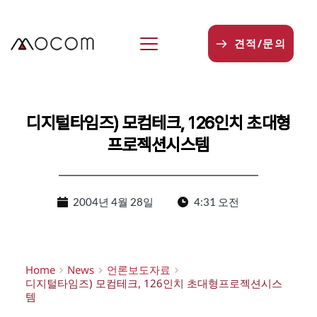
본
문
으
견적/문의
로
건
너
뛰
기
디지털타임즈) 모컴테크, 126인치 초대형
프로젝션시스템
2004년 4월 28일
4:31 오전
Home
News
언론보도자료
디지털타임즈) 모컴테크, 126인치 초대형프로젝션시스
템