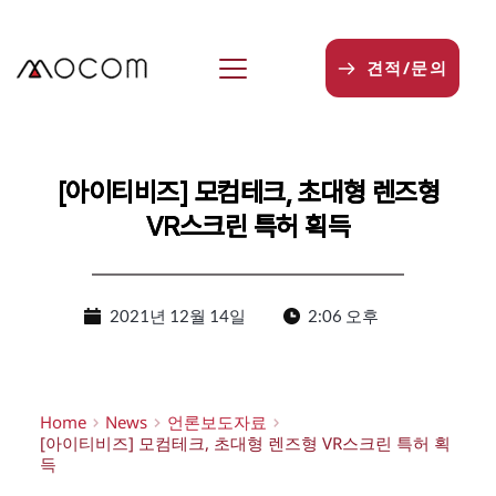
본
문
으
견적/문의
로
건
너
뛰
기
[아이티비즈] 모컴테크, 초대형 렌즈형
VR스크린 특허 획득
2021년 12월 14일
2:06 오후
Home
News
언론보도자료
[아이티비즈] 모컴테크, 초대형 렌즈형 VR스크린 특허 획
득