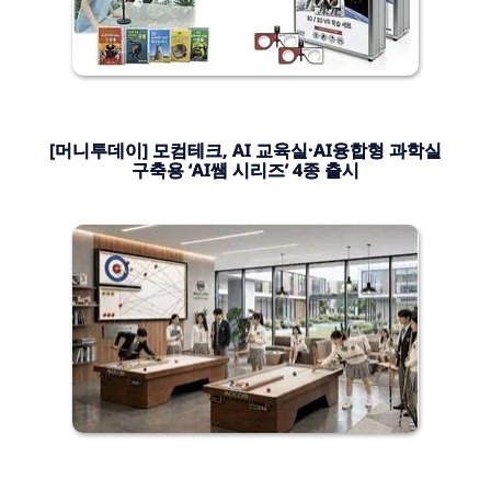
[머니투데이] 모컴테크, AI 교육실·AI융합형 과학실
구축용 ‘AI쌤 시리즈’ 4종 출시