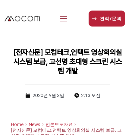
본
문
으
견적/문의
로
건
너
뛰
기
[전자신문] 모컴테크,언택트 영상회의실
시스템 보급, 고선명 초대형 스크린 시스
템 개발
2020년 9월 3일
2:13 오전
Home
News
언론보도자료
[전자신문] 모컴테크,언택트 영상회의실 시스템 보급, 고