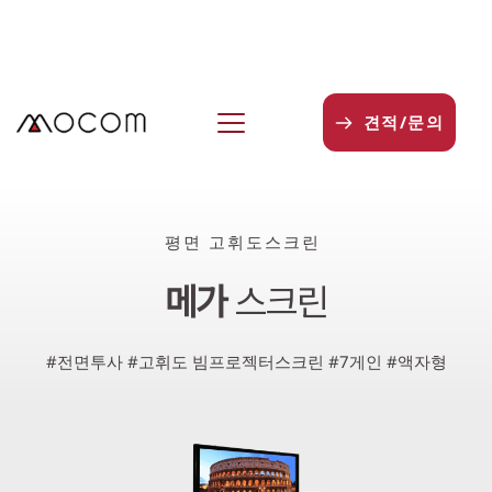
본
문
으
로
건
견적/문의
너
뛰
기
평면 고휘도스크린 
메가 
스크린
#전면투사 #고휘도 빔프로젝터스크린 #7게인 #액자형