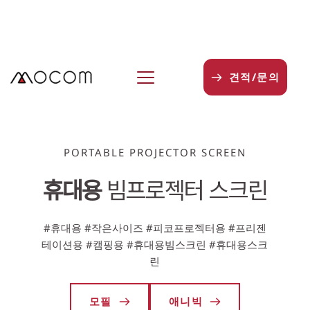
본
문
으
로
건
견적/문의
너
뛰
기
PORTABLE PROJECTOR SCREEN
휴대용
 빔프로젝터 스크린
#휴대용 #작은사이즈 #피코프로젝터용 #프리젠
테이션용 #캠핑용 #휴대용빔스크린 #휴대용스크
린
모필
애니빅