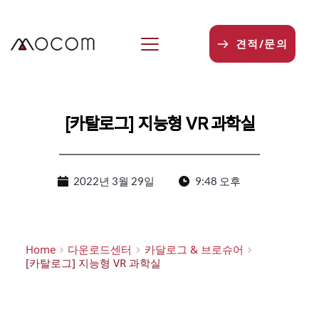
본
문
으
견적/문의
로
건
너
뛰
기
[카탈로그] 지능형 VR 과학실
2022년 3월 29일
9:48 오후
Home
다운로드센터
카달로그 & 브로슈어
[카탈로그] 지능형 VR 과학실