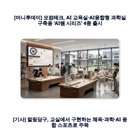
[머니투데이] 모컴테크, AI 교육실·AI융합형 과학실
구축용 ‘AI쌤 시리즈’ 4종 출시
[기사] 컬링당구, 교실에서 구현하는 체육·과학·AI 융
합 스포츠로 주목