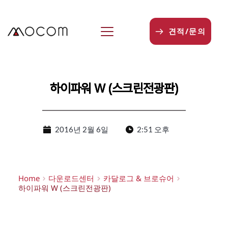
본
문
으
견적/문의
로
건
너
뛰
기
하이파워 W (스크린전광판)
2016년 2월 6일
2:51 오후
Home
다운로드센터
카달로그 & 브로슈어
하이파워 W (스크린전광판)