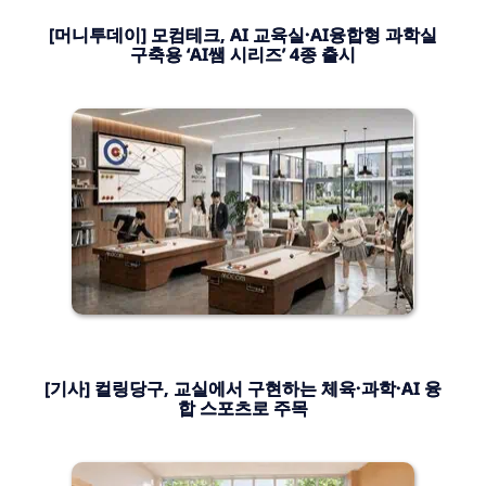
[머니투데이] 모컴테크, AI 교육실·AI융합형 과학실
구축용 ‘AI쌤 시리즈’ 4종 출시
[기사] 컬링당구, 교실에서 구현하는 체육·과학·AI 융
합 스포츠로 주목