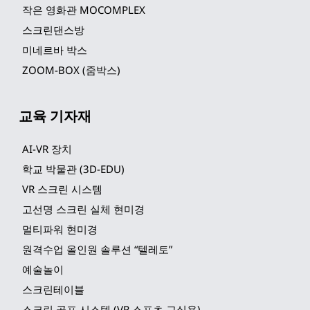
작은 영화관 MOCOMPLEX
스크린댄스방
미네르바 박스
ZOOM-BOX (줌박스)
교육 기자재
AI-VR 장치
학교 박물관 (3D-EDU)
VR 스크린 시스템
고선명 스크린 실체 현미경
멀티파워 현미경
원격수업 올인원 솔루션 “텔레토”
예술놀이
스크린테이블
스크린 골프 시스템 (VR 스포츠 교실용)