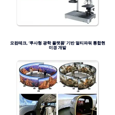
모컴테크, ‘투사형 광학 플랫폼’ 기반 멀티파워 통합현
미경 개발