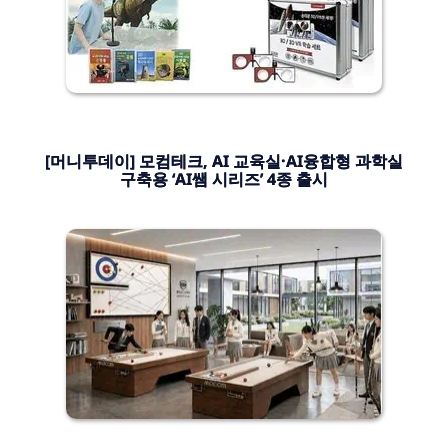
[머니투데이] 모컴테크, AI 교육실·AI융합형 과학실
구축용 ‘AI쌤 시리즈’ 4종 출시