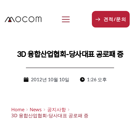
본
문
으
견적/문의
로
건
너
뛰
기
3D 융합산업협회-당사대표 공로패 증
2012년 10월 10일
1:26 오후
Home
News
공지사항
3D 융합산업협회-당사대표 공로패 증