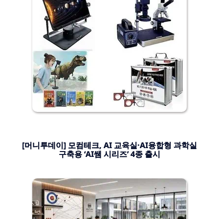
[머니투데이] 모컴테크, AI 교육실·AI융합형 과학실
구축용 ‘AI쌤 시리즈’ 4종 출시