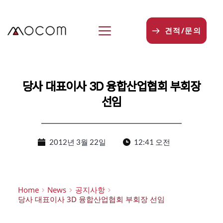
본
문
으
견적/문의
로
건
너
뛰
기
당사 대표이사 3D 융합산업협회 부회장
선임
2012년 3월 22일
12:41 오전
Home
News
공지사항
당사 대표이사 3D 융합산업협회 부회장 선임