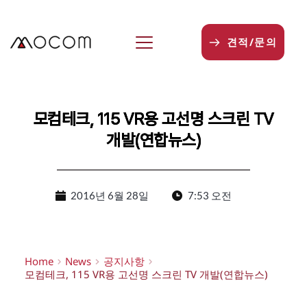
본
문
으
견적/문의
로
건
너
뛰
기
모컴테크, 115 VR용 고선명 스크린 TV
개발(연합뉴스)
2016년 6월 28일
7:53 오전
Home
News
공지사항
모컴테크, 115 VR용 고선명 스크린 TV 개발(연합뉴스)