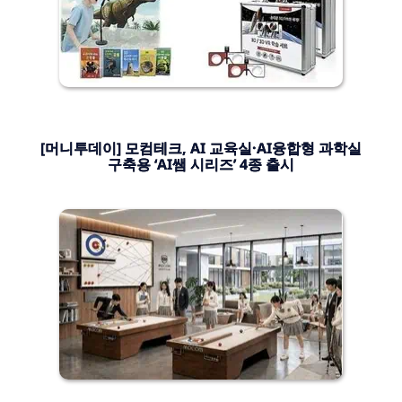
[머니투데이] 모컴테크, AI 교육실·AI융합형 과학실
구축용 ‘AI쌤 시리즈’ 4종 출시