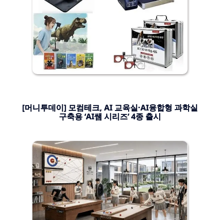
[머니투데이] 모컴테크, AI 교육실·AI융합형 과학실
구축용 ‘AI쌤 시리즈’ 4종 출시