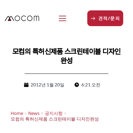
본
문
으
견적/문의
로
건
너
뛰
기
모컴의 특허신제품 스크린테이블 디자인
완성
2012년 1월 20일
6:21 오전
Home
News
공지사항
모컴의 특허신제품 스크린테이블 디자인완성