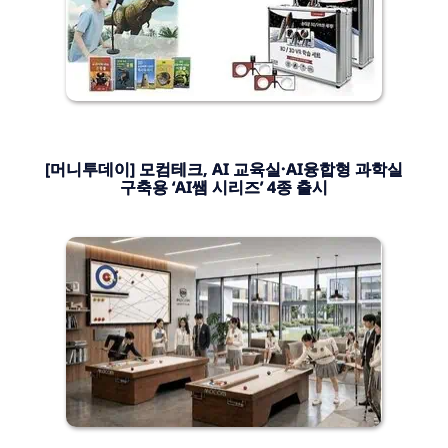
[머니투데이] 모컴테크, AI 교육실·AI융합형 과학실
구축용 ‘AI쌤 시리즈’ 4종 출시