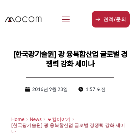
본
문
으
견적/문의
로
건
너
뛰
기
[한국광기술원] 광 융복합산업 글로벌 경
쟁력 강화 세미나
2016년 9월 23일
1:57 오전
Home
News
모컴이야기
[한국광기술원] 광 융복합산업 글로벌 경쟁력 강화 세미
나