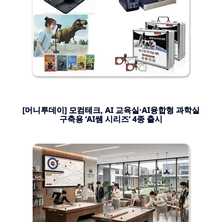
[머니투데이] 모컴테크, AI 교육실·AI융합형 과학실
구축용 ‘AI쌤 시리즈’ 4종 출시