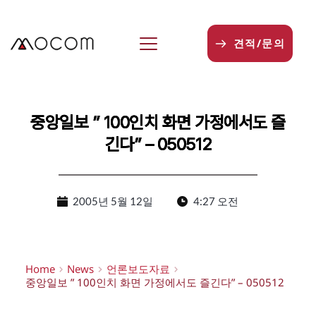
본
문
으
견적/문의
로
건
너
뛰
기
중앙일보 ” 100인치 화면 가정에서도 즐
긴다” – 050512
2005년 5월 12일
4:27 오전
Home
News
언론보도자료
중앙일보 ” 100인치 화면 가정에서도 즐긴다” – 050512